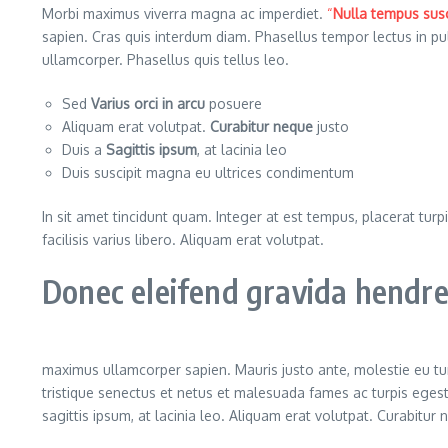
Morbi maximus viverra magna ac imperdiet.
“
Nulla tempus susc
sapien. Cras quis interdum diam. Phasellus tempor lectus in p
ullamcorper. Phasellus quis tellus leo.
Sed
Varius orci in arcu
posuere
Aliquam erat volutpat.
Curabitur neque
justo
Duis a
Sagittis ipsum
, at lacinia leo
Duis suscipit magna eu ultrices condimentum
In sit amet tincidunt quam. Integer at est tempus, placerat turpi
facilisis varius libero. Aliquam erat volutpat.
Donec eleifend gravida hendrer
maximus ullamcorper sapien. Mauris justo ante, molestie eu tu
tristique senectus et netus et malesuada fames ac turpis egest
sagittis ipsum, at lacinia leo. Aliquam erat volutpat. Curabitur