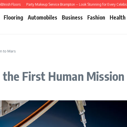
rs
Party Makeup Service Brampton – Look Stunning for Every Celebration
Par
Flooring
Automobiles
Business
Fashion
Health
on to Mars
r the First Human Mission