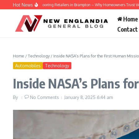
Skip to content
Hot News
Hardwood Flooring Retailers in Brampton – Why Homeowners Trust Vellfinish Floo
Home
Contact
Home
/
Technology
/
Inside NASA’s Plans for the First Human Missi
Automobiles
Technology
Inside NASA’s Plans fo
By
No Comments
January 8, 2025
6:44 am