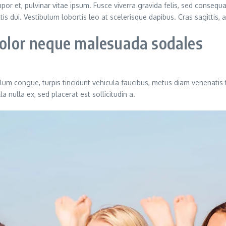
or et, pulvinar vitae ipsum. Fusce viverra gravida felis, sed consequat
ittis dui. Vestibulum lobortis leo at scelerisque dapibus. Cras sagittis,
 dolor neque malesuada sodales
ulum congue, turpis tincidunt vehicula faucibus, metus diam venenatis 
 nulla ex, sed placerat est sollicitudin a.