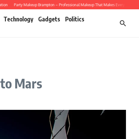
ty Makeup Brampton – Professional Makeup That Makes Every Celebration Special
Technology
Gadgets
Politics
 to Mars