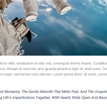
r nibh, vestibulum id odio sed, consequat viverra mauris. Curabitur 
cus. Integer et urna nec arcu gravida pharetra eget sit amet justo. Sed
mcorper, sed lacinia nulla ultricies. Lorem ipsum dolor sit amet, cons
akest Moments, The Gentle Warmth That Melts Fear, And The Unspok
g Life’s Imperfections Together, With Hearts Wide Open And Bou