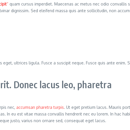
ipit
“
quam cursus imperdiet. Maecenas ac metus nec odio convallis 
ulvinar dignissim. Sed eleifend massa quis ante sollicitudin, non ac
s eget, ultrices ligula. Fusce a suscipit neque. Fusce quis ante enim. S
it. Donec lacus leo, pharetra
rpis nec,
accumsan pharetra turpis
. Ut eget pretium lacus. Mauris por
as. In eu est vitae massa convallis hendrerit nec eu lorem. In hac hab
 neque justo, varius non ornare sed, consequat eget lacus.